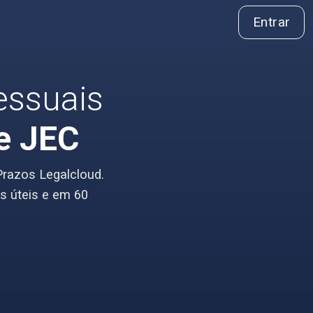
Entrar
essuais
e JEC
Prazos Legalcloud.
s úteis e em 60